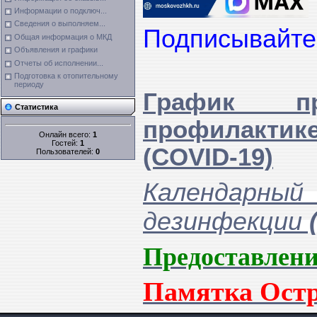
Информации о подключ...
Сведения о выполняем...
Подписывайт
Общая информация о МКД
Объявления и графики
Отчеты об исполнении...
Подготовка к отопительному
периоду
График пр
Статистика
профилактик
Онлайн всего:
1
Гостей:
1
(COVID-19)
Пользователей:
0
Календар
дезинфекции
(
Предоставлени
Памятка Ост