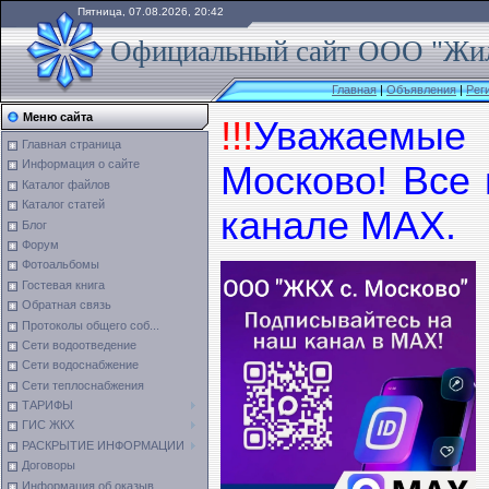
Пятница, 07.08.2026, 20:42
Официальный сайт ООО "Жил
Главная
|
Объявления
|
Рег
Меню сайта
!!!
Уважаемы
Главная страница
Информация о сайте
Москово! Все
Каталог файлов
Каталог статей
канале МАХ.
Блог
Форум
Фотоальбомы
Гостевая книга
Обратная связь
Протоколы общего соб...
Сети водоотведение
Сети водоснабжение
Сети теплоснабжения
ТАРИФЫ
ГИС ЖКХ
РАСКРЫТИЕ ИНФОРМАЦИИ
Договоры
Информация об оказыв...