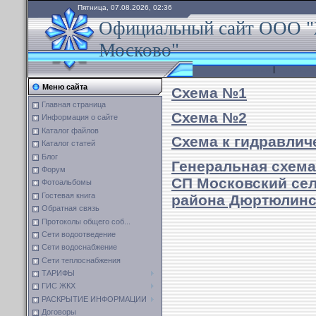
Пятница, 07.08.2026, 02:36
Официальный сайт ООО "
Москово"
Главная
|
Сети водо
Меню сайта
Схема №1
Главная страница
Схема №2
Информация о сайте
Каталог файлов
Схема к гидравлич
Каталог статей
Блог
Генеральная схема
Форум
СП Московский се
Фотоальбомы
Гостевая книга
района Дюртюлинс
Обратная связь
Протоколы общего соб...
Сети водоотведение
Сети водоснабжение
Сети теплоснабжения
ТАРИФЫ
ГИС ЖКХ
РАСКРЫТИЕ ИНФОРМАЦИИ
Договоры