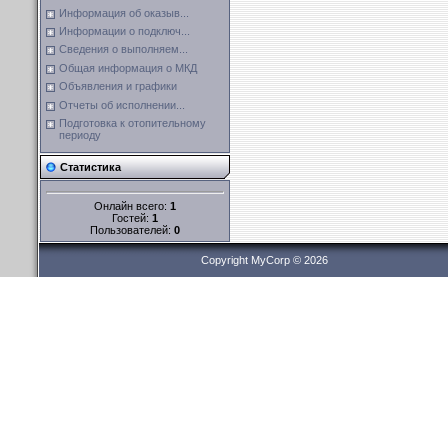
Информация об оказыв...
Информации о подключ...
Сведения о выполняем...
Общая информация о МКД
Объявления и графики
Отчеты об исполнении...
Подготовка к отопительному
периоду
Статистика
Онлайн всего:
1
Гостей:
1
Пользователей:
0
Copyright MyCorp © 2026