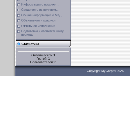
Информации о подключ...
Сведения о выполняем...
Общая информация о МКД
Объявления и графики
Отчеты об исполнении...
Подготовка к отопительному
периоду
Статистика
Онлайн всего:
1
Гостей:
1
Пользователей:
0
Copyright MyCorp © 2026