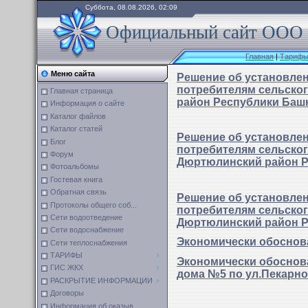
Суббота, 08.08.2026, 02:09
Официальный сайт ООО 
Главная
|
Тарифы 
Меню сайта
Решение об установле
потребителям сельско
Главная страница
район Республики Баш
Информация о сайте
Каталог файлов
Каталог статей
Решение об установле
Блог
потребителям сельског
Форум
Дюртюлинский район Р
Фотоальбомы
Гостевая книга
Обратная связь
Решение об установле
Протоколы общего соб...
потребителям сельског
Сети водоотведение
Дюртюлинский район Р
Сети водоснабжение
Экономически обоснова
Сети теплоснабжения
ТАРИФЫ
Экономически обоснова
ГИС ЖКХ
дома №5 по ул.Пекарн
РАСКРЫТИЕ ИНФОРМАЦИИ
Договоры
Информация об оказыв...