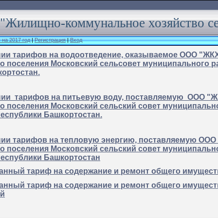
"Жилищно-коммунальное хозяйство с
на 2017 год
|
Регистрация
|
Вход
нии тарифов на водоотведение, оказываемое ООО "ЖКХ
го поселения Московский сельсовет муниципального 
кортостан.
нии тарифов на питьевую воду, поставляемую ООО "Ж
о поселения Московский сельский совет муниципальн
еспублики Башкортостан.
нии тарифов на тепловую энергию, поставляемую ООО
о поселения Московский сельский совет муниципальн
еспублики Башкортостан
нный тариф на содержание и ремонт общего имущества
нный тариф на содержание и ремонт общего имущества
ой