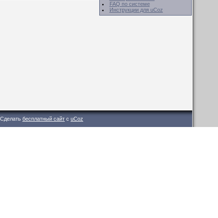
FAQ по системе
Инструкции для uCoz
Сделать
бесплатный сайт
с
uCoz