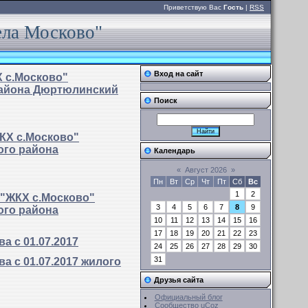
Приветствую Вас
Гость
|
RSS
ела Москово"
Вход на сайт
 с.Москово"
района Дюртюлинский
Поиск
КХ с.Москово"
ого района
Календарь
«
Август 2026
»
Пн
Вт
Ср
Чт
Пт
Сб
Вс
1
2
 "ЖКХ с.Москово"
3
4
5
6
7
8
9
ого района
10
11
12
13
14
15
16
17
18
19
20
21
22
23
 с 01.07.2017
24
25
26
27
28
29
30
31
 с 01.07.2017 жилого
Друзья сайта
Официальный блог
Сообщество uCoz