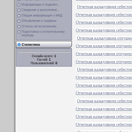
Информации о подключ...
Отчетная калькуляция себесто
Сведения о выполняем...
Отчетная калькуляция себестои
Общая информация о МКД
Объявления и графики
Отчетная калькуляция себестои
Отчеты об исполнении...
Отчетная калькуляция себестои
Подготовка к отопительному
периоду
Отчетная калькуляция отпущен
Статистика
Отчетная калькуляция отпущен
Отчетная калькуляция отпущен
Онлайн всего:
1
Гостей:
1
Отчетная калькуляция отпущен
Пользователей:
0
Отчетная калькуляция себесто
Отчетная калькуляция себесто
Отчетная калькуляция себесто
Отчетная калькуляция себесто
Отчетная калькуляция себесто
Отчетная калькуляция себесто
Отчетная калькуляция себесто
Отчетная калькуляция себесто