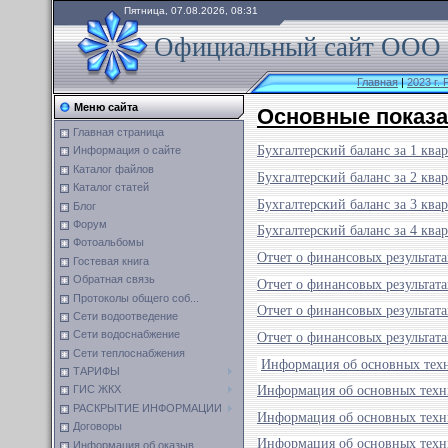
Пятница, 07.08.2026, 08:31
Официальный сайт ООО 
Главная
|
2023 г.
Меню сайта
Основные показа
Главная страница
Бухгалтерский баланс за 1 квар
Информация о сайте
Каталог файлов
Бухгалтерский баланс за 2 квар
Каталог статей
Бухгалтерский баланс за 3 квар
Блог
Форум
Бухгалтерский баланс за 4 квар
Фотоальбомы
Отчет о финансовых результата
Гостевая книга
Обратная связь
Отчет о финансовых результата
Протоколы общего соб...
Отчет о финансовых результата
Сети водоотведение
Сети водоснабжение
Отчет о финансовых результата
Сети теплоснабжения
Информация об основных техн
ТАРИФЫ
Информация об основных техни
ГИС ЖКХ
РАСКРЫТИЕ ИНФОРМАЦИИ
Информация об основных техни
Договоры
Информация об основных техни
Информация об оказыв...