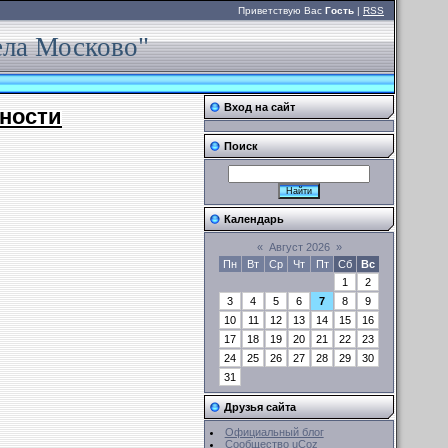
Приветствую Вас
Гость
|
RSS
ела Москово"
Вход на сайт
ности
Поиск
Календарь
«
Август 2026
»
Пн
Вт
Ср
Чт
Пт
Сб
Вс
1
2
3
4
5
6
7
8
9
10
11
12
13
14
15
16
17
18
19
20
21
22
23
24
25
26
27
28
29
30
31
Друзья сайта
Официальный блог
Сообщество uCoz